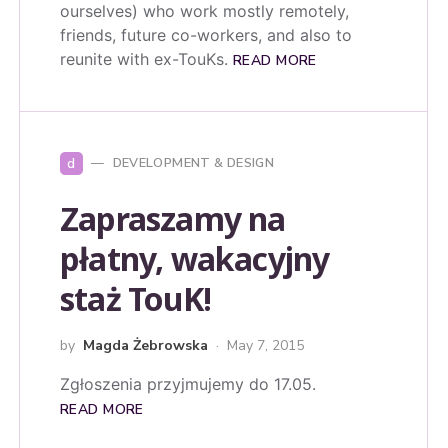
ourselves) who work mostly remotely,
friends, future co-workers, and also to
reunite with ex-TouKs.
READ MORE
d
DEVELOPMENT & DESIGN
Zapraszamy na
płatny, wakacyjny
staż TouK!
by
Magda Żebrowska
May 7, 2015
Zgłoszenia przyjmujemy do 17.05.
READ MORE